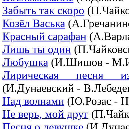
Забыть так скоро
(П.Чайко
Козёл Васька
(А.Гречанин
Красный сарафан
(А.Варл
Лишь ты один
(П.Чайковс
Любушка
(И.Шишов - М.И
Лирическая песня и
(И.Дунаевский - В.Лебеде
Над волнами
(Ю.Розас - Н
Не верь, мой друг
(П.Чайк
Песня о девушке
(И.Дунае